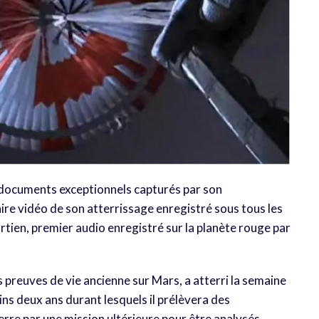
x documents exceptionnels capturés par son
ire vidéo de son atterrissage enregistré sous tous les
rtien, premier audio enregistré sur la planète rouge par
s preuves de vie ancienne sur Mars, a atterri la semaine
ins deux ans durant lesquels il prélèvera des
erre par une mission ultérieure pour être analysés.