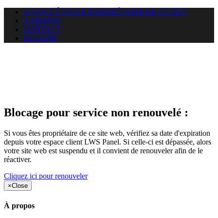
SI VOUS ÊTES LE PROPRIÉTAIRE DE CE SITE
A PROPOS
CONTACT
ENGLISH
Le site web samretogo.com
auquel vous essayez d’accéder
est suspendu
Blocage pour service non renouvelé :
Si vous êtes propriétaire de ce site web, vérifiez sa date d'expiration
depuis votre espace client LWS Panel. Si celle-ci est dépassée, alors
votre site web est suspendu et il convient de renouveler afin de le
réactiver.
Cliquez ici pour renouveler
×
Close
À propos