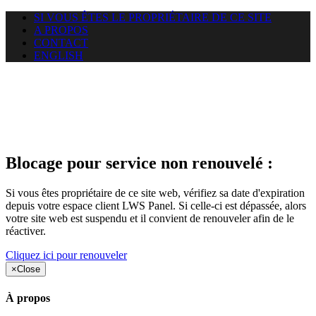
SI VOUS ÊTES LE PROPRIÉTAIRE DE CE SITE
A PROPOS
CONTACT
ENGLISH
Le site web samretogo.com
auquel vous essayez d’accéder
est suspendu
Blocage pour service non renouvelé :
Si vous êtes propriétaire de ce site web, vérifiez sa date d'expiration
depuis votre espace client LWS Panel. Si celle-ci est dépassée, alors
votre site web est suspendu et il convient de renouveler afin de le
réactiver.
Cliquez ici pour renouveler
×
Close
À propos