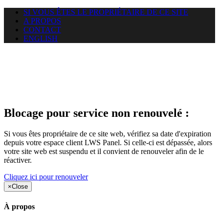
SI VOUS ÊTES LE PROPRIÉTAIRE DE CE SITE
A PROPOS
CONTACT
ENGLISH
Le site web samretogo.com
auquel vous essayez d’accéder
est suspendu
Blocage pour service non renouvelé :
Si vous êtes propriétaire de ce site web, vérifiez sa date d'expiration
depuis votre espace client LWS Panel. Si celle-ci est dépassée, alors
votre site web est suspendu et il convient de renouveler afin de le
réactiver.
Cliquez ici pour renouveler
×
Close
À propos